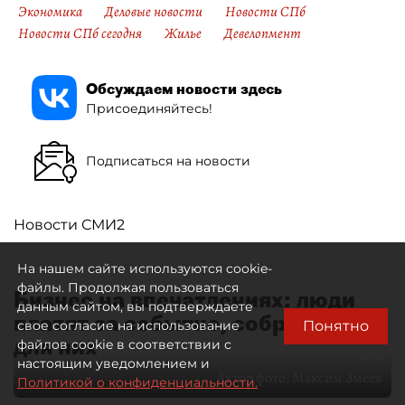
Экономика
Деловые новости
Новости СПб
Новости СПб сегодня
Жилье
Девелопмент
Обсуждаем новости здесь
Присоединяйтесь!
Подписаться на новости
Новости СМИ2
На нашем сайте используются cookie-
файлы. Продолжая пользоваться
Бизнес на впечатлениях: люди
данным сайтом, вы подтверждаете
платят за событие, собранное
Понятно
свое согласие на использование
для них
файлов cookie в соответствии с
настоящим уведомлением и
Автор фото:
Максим Змеев
Политикой о конфиденциальности.