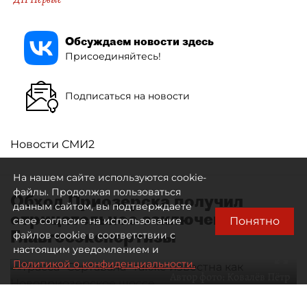
Обсуждаем новости здесь
Присоединяйтесь!
Подписаться на новости
Новости СМИ2
На нашем сайте используются cookie-
файлы. Продолжая пользоваться
Обход Приозерска получил
данным сайтом, вы подтверждаете
отрицательное заключение
Понятно
свое согласие на использование
Главгосэкспертизы
файлов cookie в соответствии с
настоящим уведомлением и
Политикой о конфиденциальности.
Автор фото:
Ковалёв Пётр
Трасса "Сортавала" также известна как Новоприозерское