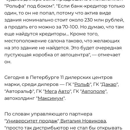
"Рольфа" под боком". "Если банк-кредитор только
один, то он не попал, потому что актив виде
здания номинально стоит около 230 млн рублей,
а продать его можно за 70-100. Но думаю, что там
еще найдутся кредиторы... Кроме того,
местоположение салона таково, что желающих
на это здание не найдется. Это будет очередная
пустующая коробка от автоцентра", — отмечает
он.
Сегодня в Петербурге 11 дилерских центров
марки, среди дилеров — ГК "
Рольф
", ГК "
Дакар
",
"Авторальф", ГК "
Мега
Авто
", ГК "
Автополе
",
автохолдинг "
Максимум
".
По словам управляющего партнера
"
Университет продаж
"
Виталия Новикова
,
"просто так дистрибьютор не стал бы открывать