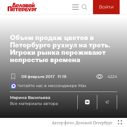
Войти
Объем продаж цветов в
Петербурге рухнул на треть.
Игроки рынка переживают
непростые времена
08 февраля 2017
11:19
4224
Читайте нас в мессенджере Max
Марина Васильева
Все материалы автора
Автор фото:
Деловой Петербург