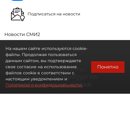
Подписаться на новости
Новости СМИ2
На нашем сайте используются cookie-
файлы. Продолжая пользоваться
данным сайтом, вы подтверждаете
Понятно
свое согласие на использование
Ленобласть намного
файлов cookie в соответствии с
опередила Петербург по
настоящим уведомлением и
темпам продаж жилья
Политикой о конфиденциальности.
07 августа 2026
17:57
71
Читайте нас в мессенджере Max
Павел Никифоров
Все материалы автора