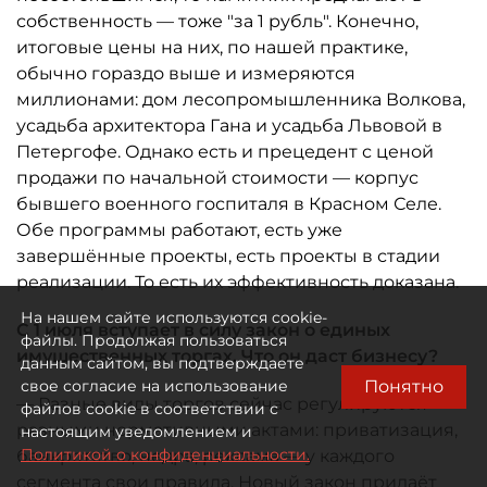
собственность — тоже "за 1 рубль". Конечно,
итоговые цены на них, по нашей практике,
обычно гораздо выше и измеряются
миллионами: дом лесопромышленника Волкова,
усадьба архитектора Гана и усадьба Львовой в
Петергофе. Однако есть и прецедент с ценой
продажи по начальной стоимости — корпус
бывшего военного госпиталя в Красном Селе.
Обе программы работают, есть уже
завершённые проекты, есть проекты в стадии
реализации. То есть их эффективность доказана.
На нашем сайте используются cookie-
С 1 июля вступает в силу закон о единых
файлы. Продолжая пользоваться
имущественных торгах. Что он даст бизнесу?
данным сайтом, вы подтверждаете
Понятно
свое согласие на использование
— Разные виды торгов сейчас регулируются
файлов cookie в соответствии с
разными нормативными актами: приватизация,
настоящим уведомлением и
Политикой о конфиденциальности.
банкротство, недра, реклама — у каждого
сегмента свои правила. Новый закон придаёт