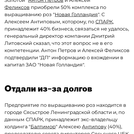
Золотой"
Антон Петров
и Алексей
Феликсов
приобрели 50% комплекса по
выращиванию роз "
Новая Голландия
". С
Алексеем Антиповым, которому, по
СПАРК
,
принадлежит 40% бизнеса, связаться не удалось,
генеральный директор компании Дмитрий
Литовский сказал, что этот вопрос не в его
компетенции. Антон Петров и Алексей Феликсов
подтвердили "ДП" информацию о вхождении в
капитал ЗАО "Новая Голландия".
Отдали из–за долгов
Предприятие по выращиванию роз находится в
городе Сясьстрое Ленинградской области и, по
данным СПАРК, принадлежит экс–владельцу
холдинга "
Балтимор
" Алексею
Антипову
(40%),
председателю совета директоров
Сясьского ЦБК