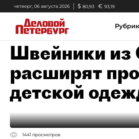
$
€
четверг, 06 августа 2026
80,93
93,19
Рубри
Швейники из 
расширят про
детской одеж
1441
просмотров