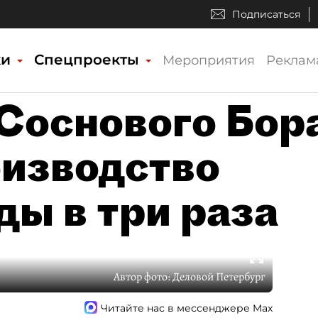
Подписаться
ки
Спецпроекты
Мероприятия
Реклам
Соснового Бор
изводство
ды в три раза
Автор фото:
Деловой Петербург
Читайте нас в мессенджере Max