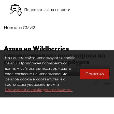
Подписаться на новости
Новости СМИ2
Атака на Wildberries
спровоцировала рост спроса на
На нашем сайте используются cookie-
мини–склады в Петербурге
файлы. Продолжая пользоваться
данным сайтом, вы подтверждаете
Автор фото:
Stokkete / Shutterstock / FOTODOM
Понятно
свое согласие на использование
файлов cookie в соответствии с
10 августа 2026
00:03
554
настоящим уведомлением и
Политикой о конфиденциальности.
Читайте нас в мессенджере Max
Евгения Иванова
Все материалы автора