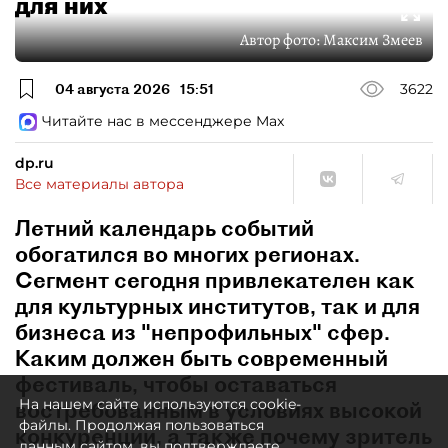
для них
Автор фото:
Максим Змеев
04 августа 2026
15:51
3622
Читайте нас в мессенджере Max
dp.ru
Все материалы автора
Летний календарь событий
обогатился во многих регионах.
Сегмент сегодня привлекателен как
для культурных институтов, так и для
бизнеса из "непрофильных" сфер.
Каким должен быть современный
фестиваль, чтобы оставаться
На нашем сайте используются cookie-
востребованным в условиях высокой
файлы. Продолжая пользоваться
конкуренции, а также почему зритель
данным сайтом, вы подтверждаете