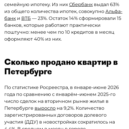
семейную ипотеку. Из них
Сбербанк
выдал 63%
из общего количества ипотек, совокупно
Альфа-
банк
и
ВТБ
— 23%. Остаток 14% сформировали 15
банков, которые работают практически
поштучно: менее чем по 10 кредитов в месяц
оформляют 40% из них.
Сколько продано квартир в
Петербурге
По статистике Росреестра, в январе-июне 2026
года по сравнению с январём–июнем 2025-го
число сделок на вторичном рынке жилья в
Петербурге
выросло
на 9,2%. Количество
зарегистрированных договоров долевого
участия (ДДУ) в новостройках сократилось на
4,4%. В среднем в месяц в городе