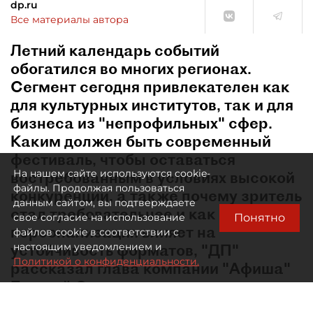
dp.ru
Все материалы автора
Летний календарь событий
обогатился во многих регионах.
Сегмент сегодня привлекателен как
для культурных институтов, так и для
бизнеса из "непрофильных" сфер.
Каким должен быть современный
фестиваль, чтобы оставаться
На нашем сайте используются cookie-
востребованным в условиях высокой
файлы. Продолжая пользоваться
конкуренции, а также почему зритель
данным сайтом, вы подтверждаете
стал требовательнее и как
Понятно
свое согласие на использование
персонализация влияет на
файлов cookie в соответствии с
устойчивость форматов, "ДП"
настоящим уведомлением и
Политикой о конфиденциальности.
рассказал глава компании "Афиша"
Евгений Сидоров.