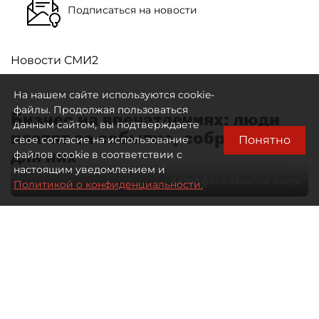
Подписаться на новости
Новости СМИ2
На нашем сайте используются cookie-
файлы. Продолжая пользоваться
Бизнес на впечатлениях: люди
данным сайтом, вы подтверждаете
платят за событие, собранное
Понятно
свое согласие на использование
для них
файлов cookie в соответствии с
настоящим уведомлением и
Автор фото:
Максим Змеев
Политикой о конфиденциальности.
04 августа 2026
15:51
3190
Читайте нас в мессенджере Max
dp.ru
Все материалы автора
Летний календарь событий