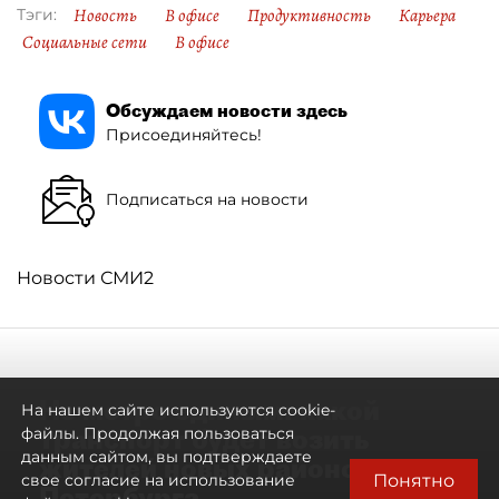
Новость
В офисе
Продуктивность
Карьера
Тэги:
Социальные сети
В офисе
Обсуждаем новости здесь
Присоединяйтесь!
Подписаться на новости
Новости СМИ2
Не метро единым: какой
На нашем сайте используются cookie-
транспорт будет возить
файлы. Продолжая пользоваться
данным сайтом, вы подтверждаете
жителей новых районов
Понятно
свое согласие на использование
Петербурга