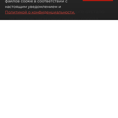
файлов cookie в соответствии с
настоящим уведомлением и
Развитие метро в Петербурге отстало
Политикой о конфиденциальности.
от темпов застройки окраин города
07 августа 2026
00:44
26
Читайте нас в мессенджере Max
Дарья Кильцова
Все материалы автора
Автор фото:
KIRILL SFOTOZ/Shutterstock/FOTODOM
На какой транспорт уповать жителям
новых быстрорастущих районов
Петербурга.