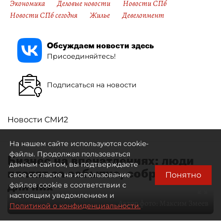
Экономика
Деловые новости
Новости СПб
Новости СПб сегодня
Жилье
Девелопмент
Обсуждаем новости здесь
Присоединяйтесь!
Подписаться на новости
Новости СМИ2
На нашем сайте используются cookie-
файлы. Продолжая пользоваться
Бизнес на впечатлениях: люди
данным сайтом, вы подтверждаете
платят за событие, собранное
Понятно
свое согласие на использование
для них
файлов cookie в соответствии с
настоящим уведомлением и
Автор фото:
Максим Змеев
Политикой о конфиденциальности.