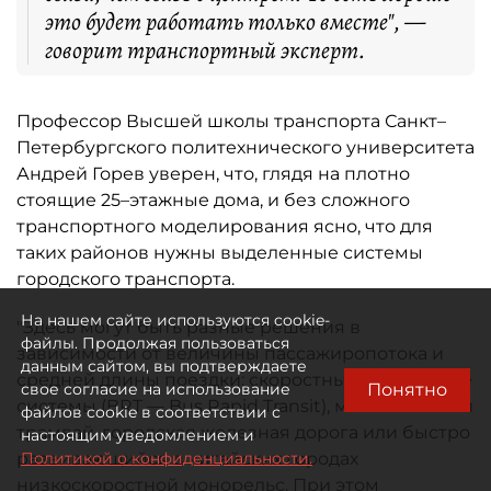
это будет работать только вместе", —
говорит транспортный эксперт.
Профессор Высшей школы транспорта Санкт–
Петербургского политехнического университета
Андрей Горев уверен, что, глядя на плотно
стоящие 25–этажные дома, и без сложного
транспортного моделирования ясно, что для
таких районов нужны выделенные системы
городского транспорта.
На нашем сайте используются cookie-
"Здесь могут быть разные решения в
файлы. Продолжая пользоваться
зависимости от величины пассажиропотока и
данным сайтом, вы подтверждаете
средней длины поездки: скоростные автобусные
Понятно
свое согласие на использование
системы (BRT — Bus Rapid Transit), многозвенный
файлов cookie в соответствии с
трамвай, городская железная дорога или быстро
настоящим уведомлением и
развивающийся в китайских городах
Политикой о конфиденциальности.
низкоскоростной монорельс. При этом