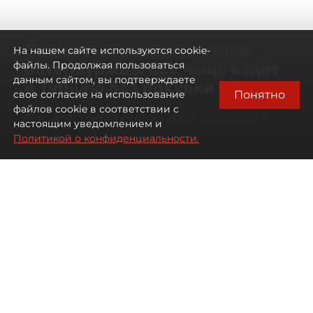
Самостоятельными стали:
На нашем сайте используются cookie-
петербуржцы всё чаще ездят
файлы. Продолжая пользоваться
данным сайтом, вы подтверждаете
в Турцию без покупки туров
Понятно
свое согласие на использование
файлов cookie в соответствии с
Петербуржцы стали чаще отдыхать в
настоящим уведомлением и
Турции без покупки туров
Политикой о конфиденциальности.
08 августа 2026
00:05
809
Читайте нас в мессенджере Max
Дарья Дмитриева
Все материалы автора
Автор фото:
Михаил Тихонов / "ДП"