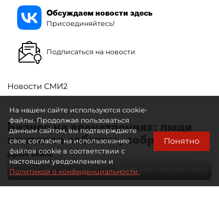
Обсуждаем новости здесь
Присоединяйтесь!
Подписаться на новости
Новости СМИ2
На нашем сайте используются cookie-
файлы. Продолжая пользоваться
Бизнес на впечатлениях: люди
данным сайтом, вы подтверждаете
платят за событие, собранное
Понятно
свое согласие на использование
для них
файлов cookie в соответствии с
настоящим уведомлением и
Автор фото:
Максим Змеев
Политикой о конфиденциальности.
04 августа 2026
15:51
587
Читайте нас в мессенджере Max