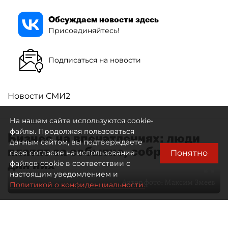
Обсуждаем новости здесь
Присоединяйтесь!
Подписаться на новости
Новости СМИ2
На нашем сайте используются cookie-
файлы. Продолжая пользоваться
Бизнес на впечатлениях: люди
данным сайтом, вы подтверждаете
платят за событие, собранное
Понятно
свое согласие на использование
для них
файлов cookie в соответствии с
настоящим уведомлением и
Автор фото:
Максим Змеев
Политикой о конфиденциальности.
04 августа 2026
15:51
1389
Читайте нас в мессенджере Max