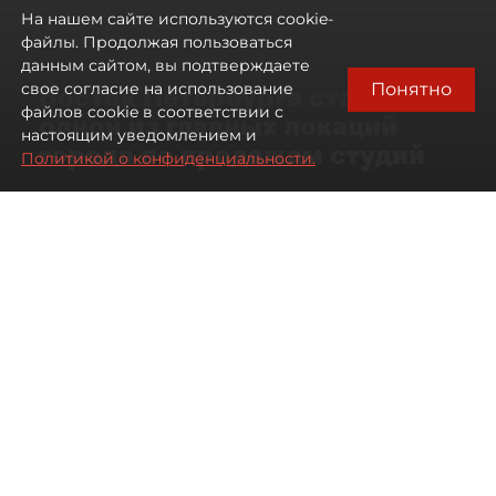
На нашем сайте используются cookie-
файлы. Продолжая пользоваться
данным сайтом, вы подтверждаете
Понятно
свое согласие на использование
Восток Петербурга стал
файлов cookie в соответствии с
одной из главных локаций
настоящим уведомлением и
города по продажам студий
Политикой о конфиденциальности.
09 августа 2026
00:05
34
Читайте нас в мессенджере Max
Артемий Анин
Все материалы автора
Автор фото:
Мартьян Фролов
Территория разделена Невой
и железными дорогами, но рынок
новостроек здесь работает почти