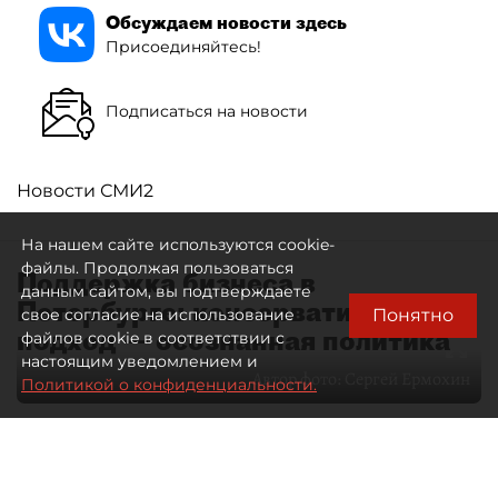
Обсуждаем новости здесь
Присоединяйтесь!
Подписаться на новости
Новости СМИ2
На нашем сайте используются cookie-
файлы. Продолжая пользоваться
Поддержка бизнеса в
данным сайтом, вы подтверждаете
Петербурге: консервативный
Понятно
свое согласие на использование
подход — осознанная политика
файлов cookie в соответствии с
настоящим уведомлением и
Автор фото:
Сергей Ермохин
Политикой о конфиденциальности.
27 мая 2026
12:34
3548
Читайте нас в мессенджере Max