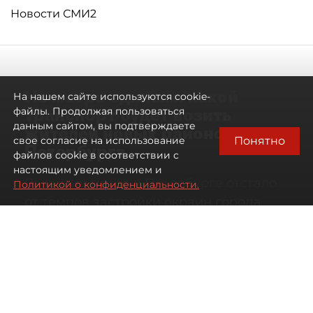
Новости СМИ2
Не метро единым: какой
На нашем сайте используются cookie-
транспорт будет возить
файлы. Продолжая пользоваться
данным сайтом, вы подтверждаете
жителей новых районов
Понятно
свое согласие на использование
Петербурга
файлов cookie в соответствии с
настоящим уведомлением и
Развитие метро в Петербурге отстало
Политикой о конфиденциальности.
от темпов застройки окраин города
07 августа 2026
00:44
160
Читайте нас в мессенджере Max
Дарья Кильцова
Все материалы автора