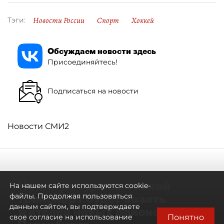
Новости России
Спорт
Хоккей
Тэги:
Обсуждаем новости здесь
Присоединяйтесь!
Подписаться на новости
Новости СМИ2
Не метро единым: какой
На нашем сайте используются cookie-
транспорт будет возить
файлы. Продолжая пользоваться
данным сайтом, вы подтверждаете
жителей новых районов
Понятно
свое согласие на использование