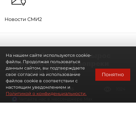
Новости СМИ2
В Петербурге резко вырос
На нашем сайте используются cookie-
спрос на ипотеку вопреки
файлы. Продолжая пользоваться
данным сайтом, вы подтверждаете
высоким ставкам
Понятно
свое согласие на использование
файлов cookie в соответствии с
настоящим уведомлением и
09 августа 2026
00:05
1024
Политикой о конфиденциальности.
Читайте нас в мессенджере Max
Евгений Петров
Все материалы автора