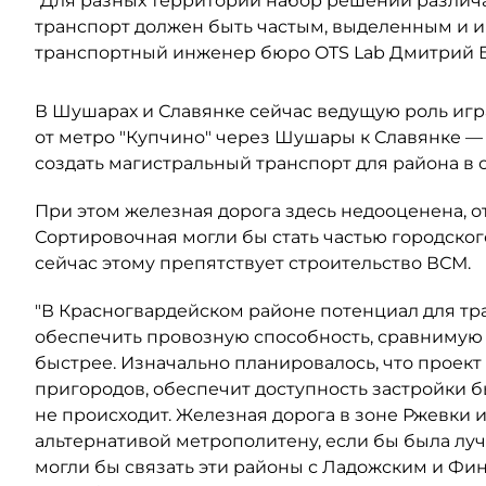
"Для разных территорий набор решений различа
транспорт должен быть частым, выделенным и 
транспортный инженер бюро OTS Lab Дмитрий 
В Шушарах и Славянке сейчас ведущую роль игр
от метро "Купчино" через Шушары к Славянке —
создать магистральный транспорт для района в
При этом железная дорога здесь недооценена, 
Сортировочная могли бы стать частью городског
сейчас этому препятствует строительство ВСМ.
"В Красногвардейском районе потенциал для тр
обеспечить провозную способность, сравнимую с
быстрее. Изначально планировалось, что проект 
пригородов, обеспечит доступность застройки б
не происходит. Железная дорога в зоне Ржевки 
альтернативой метрополитену, если бы была луч
могли бы связать эти районы с Ладожским и Фин