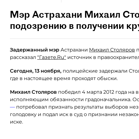
Мэр Астрахани Михаил Сто
подозрению в получении кр
Задержанный мэр
Астрахани
Михаил Столяров
п
рассказал
"Газете.Ru"
источник в правоохранитель
Сегодня, 13 ноября,
полицейские задержали Стол
где в настоящее время проходят обыски.
Михаил Столяров
победил 4 марта 2012 года на 
исполняющим обязанности градоначальника. О
—
потребовал признать результаты выборов нез
голодовку и подал иск в суд о признании незако
иске.