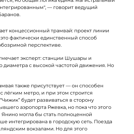
ется, но общая логика едина: магистральный
интегрированным", — говорит ведущий
Баранов.
ает концессионный трамвай: проект линии
 это фактически единственный способ
 обозримой перспективе.
отмечает эксперт: станции Шушары и
о диаметра с высокой частотой движения. Но
амвая также присутствует — он способен
 лёгким метро, и при этом строится
“Чижик” будет развиваться в сторону
ывшего аэропорта Ржевка, но пока что этого
и Янино могла бы стать полноценной
ше интегрирована в городскую сеть. Поезда
ляндским вокзалами. Но для этого