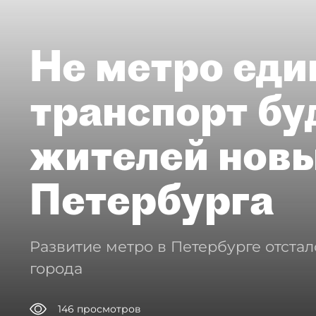
Не метро еди
транспорт бу
жителей нов
Петербурга
Развитие метро в Петербурге отстал
города
146
просмотров