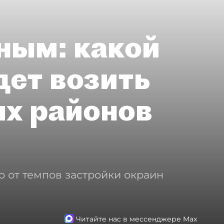
ным: какой
дет возить
ых районов
о от темпов застройки окраин
Читайте нас в мессенджере Max