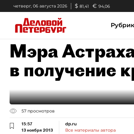
$
€
четверг, 06 августа 2026
81,41
94,06
Рубри
Мэра Астраха
в получение 
57
просмотров
15:57
dp.ru
13 ноября 2013
Все материалы автора