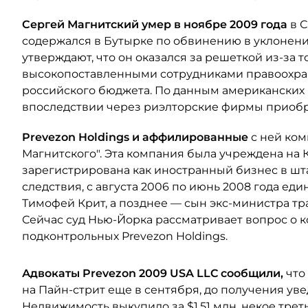
Сергей
Магнитский
умер в ноябре 2009 года
в С
содержался в Бутырке по обвинению в уклонении
утверждают, что он оказался за решеткой из-за 
высокопоставленными сотрудниками правоохран
российского бюджета. По данным американских
впоследствии через риэлторские фирмы приобр
Prevezon Holdings и
аффилированные
с ней ком
Магнитского". Эта компания была учреждена на К
зарегистрирована как иностранный бизнес в шт
следствия, с августа 2006 по июнь 2008 года 
Тимофей Крит, а позднее — сын экс-министра т
Сейчас суд Нью-Йорка рассматривает вопрос о 
подконтрольных Prevezon Holdings.
Адвокаты Prevezon 2009 USA LLC сообщили,
что
на Пайн-стрит еще в сентября, до получения у
Недвижимость выкупило за $1,51 млн. некое трет