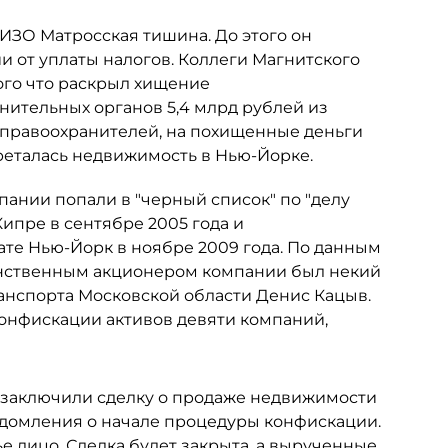
ИЗО Матросская тишина. До этого он
 от уплаты налогов. Коллеги Магнитского
того что раскрыл хищение
ительных органов 5,4 млрд рублей из
 правоохранителей, на похищенные деньги
еталась недвижимость в Нью-Йорке.
пании попали в "черный список" по "делу
ипре в сентябре 2005 года и
ате Нью-Йорк в ноябре 2009 года. По данным
единственным акционером компании был некий
ранспорта Московской области Денис Кацыв.
конфискации активов девяти компаний,
 заключили сделку о продаже недвижимости
ведомления о начале процедуры конфискации.
ье лицо. Сделка будет закрыта, а вырученные