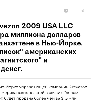
vezon 2009 USA LLC
ора миллиона долларов
нхэттене в Нью-Йорке,
список" американских
агнитского" и
денег.
ью-Йорке управляющей компании Prevezon
 американских властей в связи с "делом
 будет продана более чем за $1,5 млн,