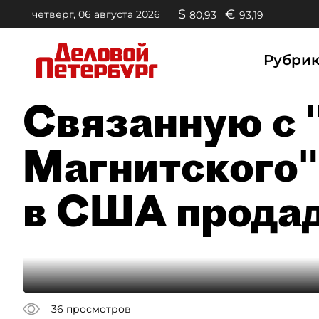
$
€
четверг, 06 августа 2026
80,93
93,19
Рубри
Связанную с 
Магнитского"
в США продаду
36
просмотров