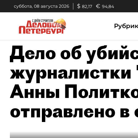
$
€
суббота, 08 августа 2026
82,17
94,84
Рубри
Дело об убий
журналистки 
Анны Политк
отправлено в 