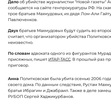
Дело
об убийстве журналистки "Новой газеты" А
сообщается на сайте генпрокуратуры РФ. На ск
трое братьев Махмудовых, их дядя Лом-Али Гай
Павлюченков.
Двух
братьев Махмудовых будут судить во второй
считает, что организатором убийства Политковск
неизвестно.
По словам
адвоката одного из фигурантов Мурад
присяжных, пишет
ИТАР-ТАСС
. В прошлый раз 
приговор.
Анна
Политковская была убита осенью 2006 года
своего дома. По данным следствия, Рустам Мах
братья Ибрагим и Джабраил. Также в деле заме
РУБОП Сергей Хаджикурбанов.