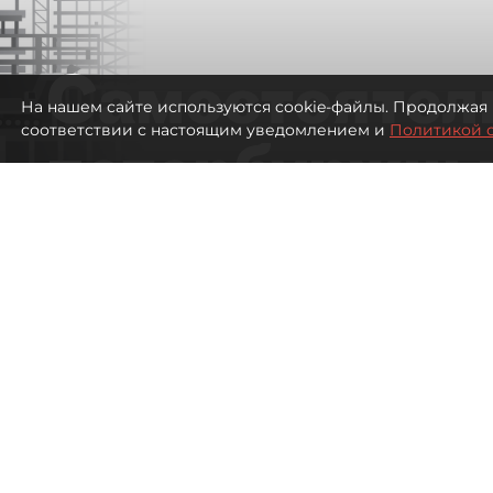
Самостоятел
На нашем сайте используются cookie-файлы. Продолжая 
соответствии с настоящим уведомлением и
Политикой 
петербуржцы
ездят в Турц
покупки туро
Петербуржцы стали чаще отдыхать в
2434
просмотров
00:05
Дарья Дмитриева