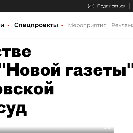
Подписаться
ки
Спецпроекты
Мероприятия
Реклам
стве
"Новой газеты
овской
суд