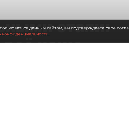
ьными стали:
пользоваться данным сайтом, вы подтверждаете свое согла
о конфиденциальности.
 всё чаще
ию без
в
 Турции без покупки туров
Читайте нас в мессенджере Max