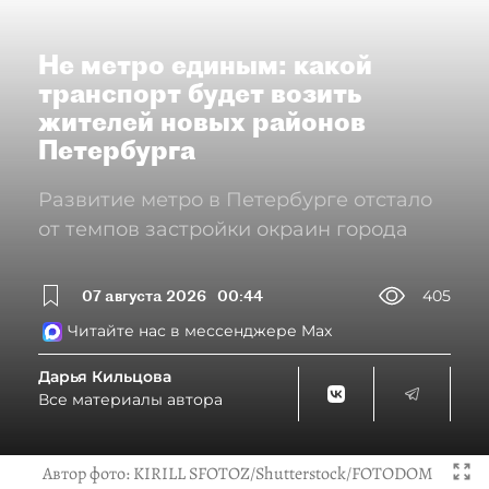
Не метро единым: какой
транспорт будет возить
жителей новых районов
Петербурга
Развитие метро в Петербурге отстало
от темпов застройки окраин города
07 августа 2026
00:44
405
Читайте нас в мессенджере Max
Дарья Кильцова
Все материалы автора
Автор фото:
KIRILL SFOTOZ/Shutterstock/FOTODOM