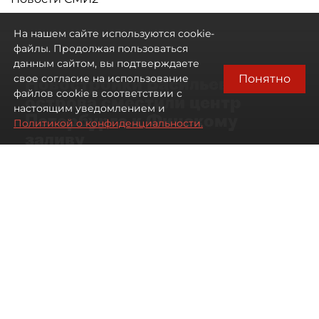
На нашем сайте используются cookie-
файлы. Продолжая пользоваться
данным сайтом, вы подтверждаете
Понятно
свое согласие на использование
Новостройки Васильевского
файлов cookie в соответствии с
острова сместили центр
настоящим уведомлением и
Петербурга к Финскому
Политикой о конфиденциальности.
заливу
07 августа 2026
01:04
256
Читайте нас в мессенджере Max
Артемий Анин
Все материалы автора
Автор фото:
Сергей Ермохин/"ДП"