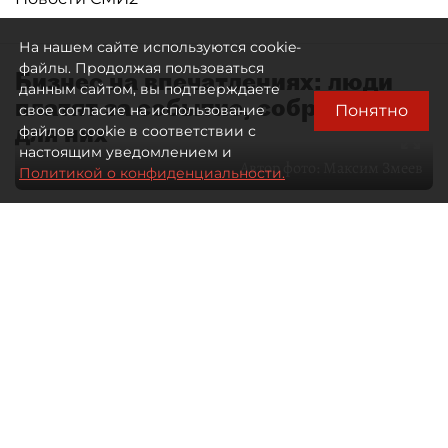
На нашем сайте используются cookie-
файлы. Продолжая пользоваться
Бизнес на впечатлениях: люди
данным сайтом, вы подтверждаете
платят за событие, собранное
Понятно
свое согласие на использование
для них
файлов cookie в соответствии с
настоящим уведомлением и
Автор фото:
Максим Змеев
Политикой о конфиденциальности.
04 августа 2026
15:51
2984
Читайте нас в мессенджере Max
dp.ru
Все материалы автора
Летний календарь событий
обогатился во многих регионах.
Сегмент сегодня привлекателен как
для культурных институтов, так и для