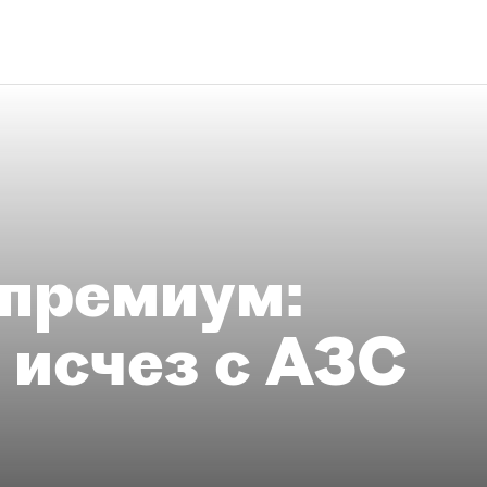
премиум:
 исчез с АЗС