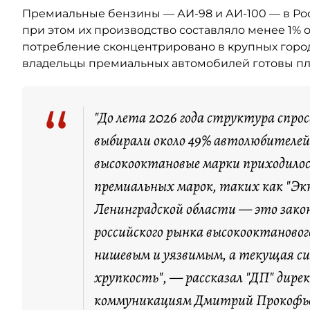
Премиальные бензины — АИ-98 и АИ-100 — в Ро
при этом их производство составляло менее 1% 
потребление сконцентрировано в крупных город
владельцы премиальных автомобилей готовы пла
“
"До лета 2026 года структура спро
выбирали около 49% автолюбителей,
высокооктановые марки приходилос
премиальных марок, таких как "Экт
Ленинградской области — это зако
российского рынка высокооктановог
нишевым и уязвимым, а текущая с
хрупкость", — рассказал "ДП" дире
коммуникациям Дмитрий Прокофь