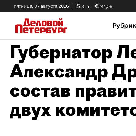
$
€
пятница, 07 августа 2026
81,41
94,06
Рубри
Губернатор Л
Александр Др
состав правит
двух комитет