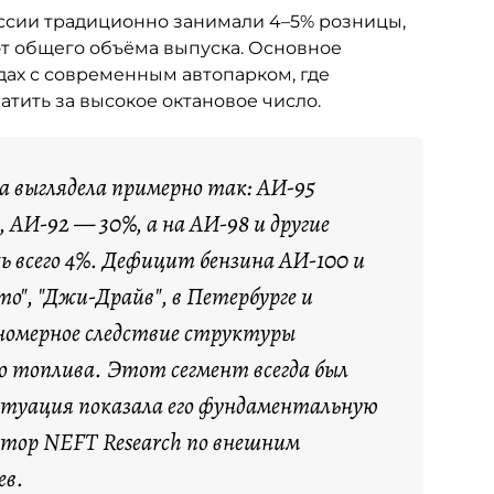
ссии традиционно занимали 4–5% розницы,
от общего объёма выпуска. Основное
ах с современным автопарком, где
тить за высокое октановое число.
са выглядела примерно так: АИ-95
 АИ-92 — 30%, а на АИ-98 и другие
ь всего 4%. Дефицит бензина АИ-100 и
о", "Джи-Драйв", в Петербурге и
номерное следствие структуры
о топлива. Этот сегмент всегда был
итуация показала его фундаментальную
ктор NEFT Research по внешним
ев.