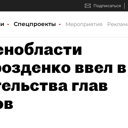
Подписаться
ки
Спецпроекты
Мероприятия
Реклам
енобласти
озденко ввел в
ельства глав
ов