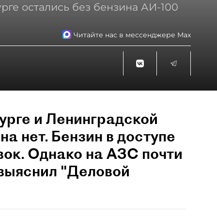
рге остались без бензина АИ-100
Читайте нас в мессенджере Max
урге и Ленинградской
на нет. Бензин в доступе
вок. Однако на АЗС почти
 выяснил "Деловой