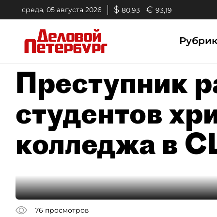
$
€
среда, 05 августа 2026
80,93
93,19
Рубри
Преступник р
студентов хр
колледжа в 
76
просмотров