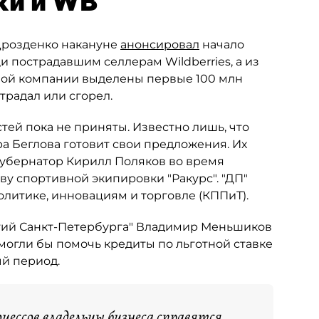
ки и WB
Дрозденко накануне
анонсировал
начало
 пострадавшим селлерам Wildberries, а из
ной компании выделены первые 100 млн
традал или сгорел.
ей пока не приняты. Известно лишь, что
 Беглова готовит свои предложения. Их
губернатор Кирилл Поляков во время
у спортивной экипировки "Ракурс". "ДП"
литике, инновациям и торговле (КППиТ).
тий Санкт-Петербурга" Владимир Меньшиков
могли бы помочь кредиты по льготной ставке
й период.
цессов владельцы бизнеса справятся