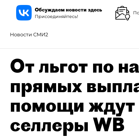
Обсуждаем новости здесь
По
Присоединяйтесь!
Новости СМИ2
От льгот по н
прямых выпла
помощи ждут
селлеры WB