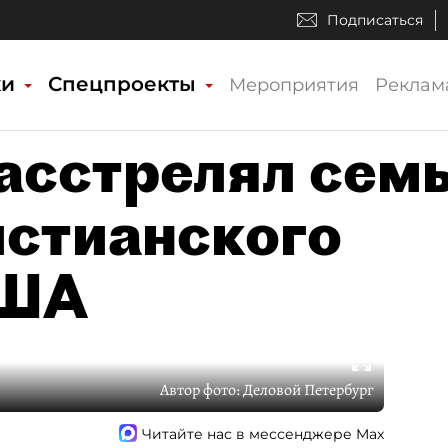
Подписаться
ки
Спецпроекты
Мероприятия
Реклам
асстрелял сем
истианского
США
Автор фото:
Деловой Петербург
Читайте нас в мессенджере Max