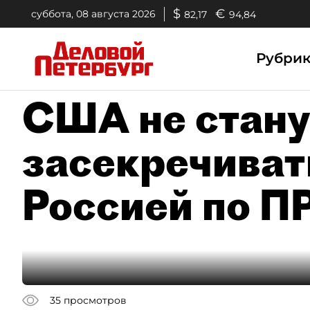
$
€
суббота, 08 августа 2026
82,17
94,84
Рубри
США не стану
засекречиват
Россией по П
35
просмотров