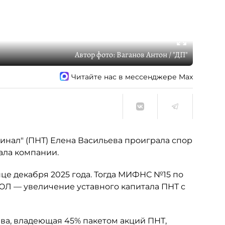
Автор фото:
Ваганов Антон / "ДП"
Читайте нас в мессенджере Max
нал" (ПНТ) Елена Васильева проиграла спор
ала компании.
це декабря 2025 года. Тогда МИФНС №15 по
ЮЛ — увеличение уставного капитала ПНТ с
ьева, владеющая 45% пакетом акций ПНТ,