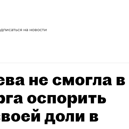
дписаться на новости
ва не смогла в
рга оспорить
воей доли в