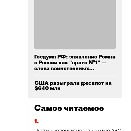
Госдума РФ: заявление Ромни
о России как "враге №1" —
слова воинственных...
США разыграли джекпот на
$640 млн
Самое читаемое
1.
Пустые колонки: независимые АЗС