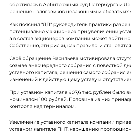
обратилась в Арбитражный суд Петербурга и Ле
решение налоговиков незаконным и обязать их
Как пояснил "ДП" руководитель практики разре
потенциально у акционера при увеличении уста
а в состав акционеров компании может войти н
Собственно, эти риски, как правило, и становят
Своё обращение Васильева мотивировала отсут
созыве внеочередного собрания с повесткой дн
уставного капитала, решения самого собрания а
изменений к действующему уставу и отсутствием
При уставном капитале 907,6 тыс. рублей было
номиналом 100 рублей. Половина из них принадл
контроля над терминалом.
Увеличение уставного капитала компании прив
уставном капитале ПНТ, нарушению пропорцион