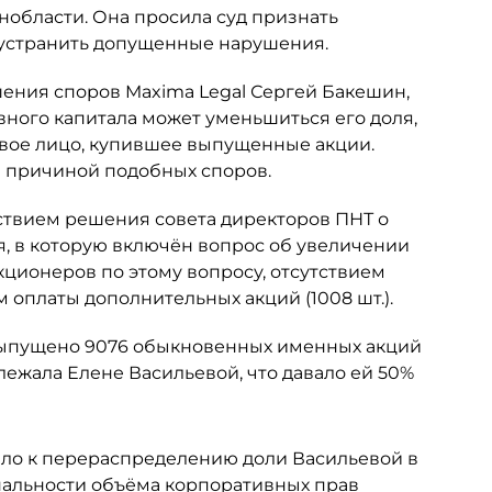
нобласти. Она просила суд признать
 устранить допущенные нарушения.
шения споров Maxima Legal Сергей Бакешин,
вного капитала может уменьшиться его доля,
овое лицо, купившее выпущенные акции.
ся причиной подобных споров.
ствием решения совета директоров ПНТ о
я, в которую включён вопрос об увеличении
кционеров по этому вопросу, отсутствием
 оплаты дополнительных акций (1008 шт.).
 выпущено 9076 обыкновенных именных акций
ежала Елене Васильевой, что давало ей 50%
ело к перераспределению доли Васильевой в
альности объёма корпоративных прав