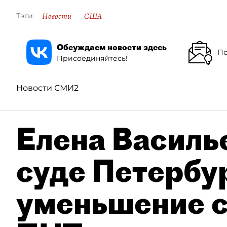
Новости
США
Тэги:
Обсуждаем новости здесь
По
Присоединяйтесь!
Новости СМИ2
Елена Василье
суде Петербу
уменьшение с