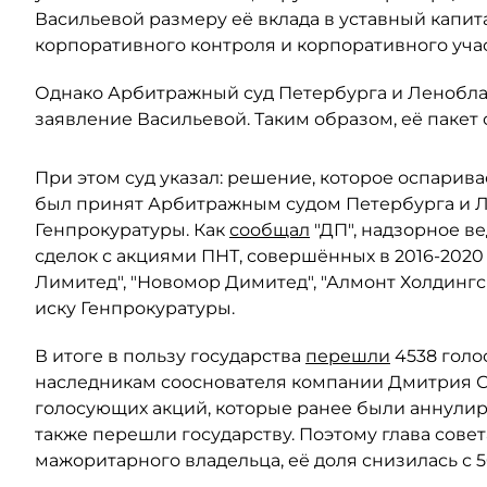
Васильевой размеру её вклада в уставный капит
корпоративного контроля и корпоративного учас
Однако Арбитражный суд Петербурга и Леноблас
заявление Васильевой. Таким образом, её пакет 
При этом суд указал: решение, которое оспарива
был принят Арбитражным судом Петербурга и Ле
Генпрокуратуры. Как
сообщал
"ДП", надзорное в
сделок с акциями ПНТ, совершённых в 2016-2020
Лимитед", "Новомор Димитед", "Алмонт Холдинг
иску Генпрокуратуры.
В итоге в пользу государства
перешли
4538 голо
наследникам сооснователя компании Дмитрия Ски
голосующих акций, которые ранее были аннули
также перешли государству. Поэтому глава сове
мажоритарного владельца, её доля снизилась с 5