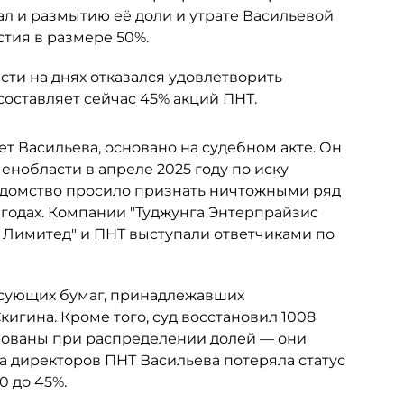
ал и размытию её доли и утрате Васильевой
тия в размере 50%.
ти на днях отказался удовлетворить
составляет сейчас 45% акций ПНТ.
ет Васильева, основано на судебном акте. Он
нобласти в апреле 2025 году по иску
едомство просило признать ничтожными ряд
 годах. Компании "Туджунга Энтерпрайзис
с Лимитед" и ПНТ выступали ответчиками по
сующих бумаг, принадлежавших
гина. Кроме того, суд восстановил 1008
рованы при распределении долей — они
та директоров ПНТ Васильева потеряла статус
0 до 45%.