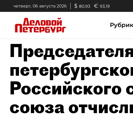
$
€
четверг, 06 августа 2026
80,93
93,19
Рубри
Председател
петербургско
Российского 
союза отчисл