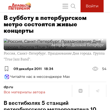
Войти
В субботу в петербургском
метро состоятся живые
концерты
Автор фото:
Деловой Петербург
Россия, Санкт-Петербург. Празднование Дня города. Группа
"True Jazz Band".
09 декабря 2011
18:34
54
Читайте нас в мессенджере Max
dp.ru
Все материалы автора
В вестибюлях 5 станций
петербургского метрополитена 10