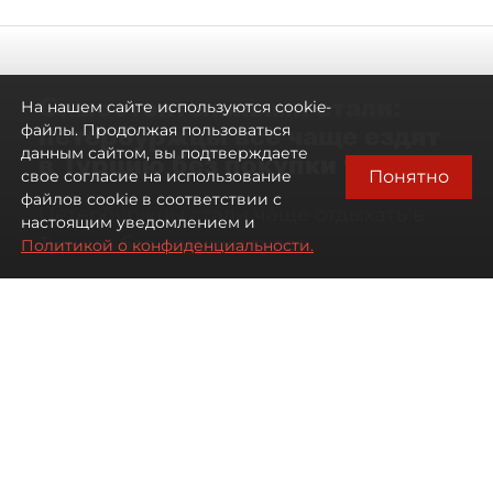
Самостоятельными стали:
На нашем сайте используются cookie-
петербуржцы всё чаще ездят
файлы. Продолжая пользоваться
данным сайтом, вы подтверждаете
в Турцию без покупки туров
Понятно
свое согласие на использование
файлов cookie в соответствии с
Петербуржцы стали чаще отдыхать в
настоящим уведомлением и
Турции без покупки туров
Политикой о конфиденциальности.
08 августа 2026
00:05
2751
Читайте нас в мессенджере Max
Дарья Дмитриева
Все материалы автора
Автор фото:
Михаил Тихонов / "ДП"