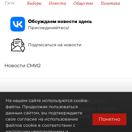
Выборы
Новости
Общество
Политика
Тэги:
Обсуждаем новости здесь
Присоединяйтесь!
Подписаться на новости
Новости СМИ2
Самостоятельными стали:
На нашем сайте используются cookie-
петербуржцы всё чаще ездят
файлы. Продолжая пользоваться
данным сайтом, вы подтверждаете
в Турцию без покупки туров
Понятно
свое согласие на использование
файлов cookie в соответствии с
Петербуржцы стали чаще отдыхать в
настоящим уведомлением и