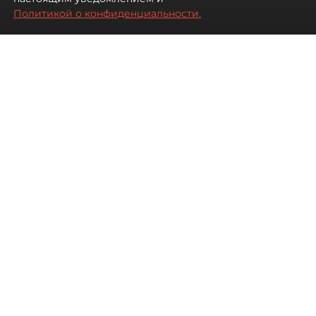
Турции без покупки туров
Политикой о конфиденциальности.
08 августа 2026
00:05
2566
Читайте нас в мессенджере Max
Дарья Дмитриева
Все материалы автора
Автор фото:
Михаил Тихонов / "ДП"
Петербуржцы стали чаще
бронировать отдых в Турции
самостоятельно, не прибегая к
услугам туроператоров. Это не
всегда дешевле, но точно
разнообразнее.