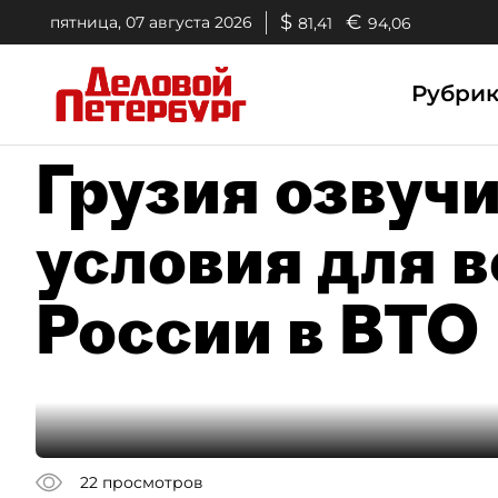
$
€
пятница, 07 августа 2026
81,41
94,06
Рубри
Грузия озвуч
условия для 
России в ВТО
22
просмотров