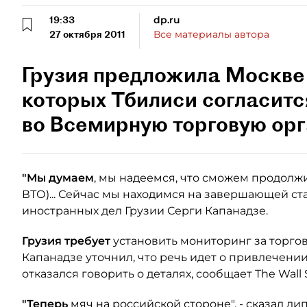
19:33
dp.ru
27 октября 2011
Все материалы автора
Грузия предложила Москве 
которых Тбилиси согласитс
во Всемирную торговую ор
"Мы думаем
, мы надеемся, что сможем продолж
ВТО)... Сейчас мы находимся на завершающей ста
иностранных дел Грузии Серги Капанадзе.
Грузия требует
установить мониторинг за торго
Капанадзе уточнил, что речь идет о привлечен
отказался говорить о деталях, сообщает The Wall S
"Теперь
мяч на российской стороне", - сказал ди