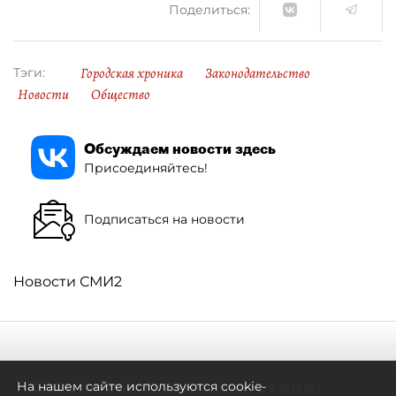
Поделиться:
Городская хроника
Законодательство
Тэги:
Новости
Общество
Обсуждаем новости здесь
Присоединяйтесь!
Подписаться на новости
Новости СМИ2
Самостоятельными стали:
На нашем сайте используются cookie-