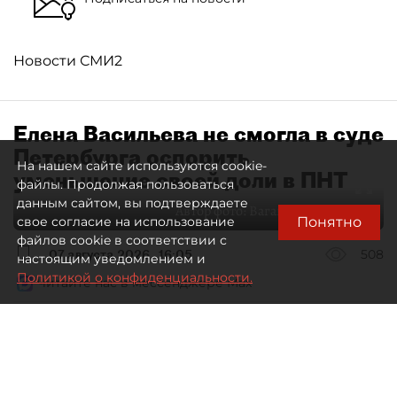
Новости СМИ2
Елена Васильева не смогла в суде
Петербурга оспорить
На нашем сайте используются cookie-
уменьшение своей доли в ПНТ
файлы. Продолжая пользоваться
данным сайтом, вы подтверждаете
Автор фото:
Ваганов Антон / "ДП"
Понятно
свое согласие на использование
файлов cookie в соответствии с
07 августа 2026
16:05
508
настоящим уведомлением и
Политикой о конфиденциальности.
Читайте нас в мессенджере Max
Дмитрий Маракулин
Все материалы автора
Совладелица АО "Петербургский нефтяной