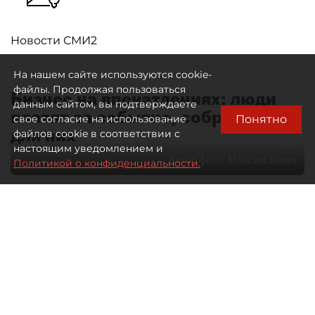
Новости СМИ2
На нашем сайте используются cookie-
файлы. Продолжая пользоваться
Бизнес на впечатлениях: люди
данным сайтом, вы подтверждаете
платят за событие, собранное
Понятно
свое согласие на использование
для них
файлов cookie в соответствии с
настоящим уведомлением и
Автор фото:
Максим Змеев
Политикой о конфиденциальности.
04 августа 2026
15:51
4406
Читайте нас в мессенджере Max
dp.ru
Все материалы автора
Летний календарь событий
обогатился во многих регионах.