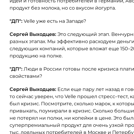
идеи и готовность потребителей в Германии, Ав
продукт без молока, но со вкусом йогурта.
"ДП":
Velle уже есть на Западе?
Сергей Выходцев:
Это следующий этап. Венчур
разных этапах. Мы эффективно расходуем деньги
следующих компаний, которые вложат еще 150–2
продукцию на полке.
"ДП":
Люди в России готовы после кризиса плат
свойствами?
Сергей Выходцев:
Если еще пару лет назад я го
то сейчас уверен, что Velle прошел стресс–тест
был кризис. Посмотрите, сколько марок, к кото
привыкать, поумирали в кризис. Сколько больших
не потерял ни полки, ни копейки в цене. Это б
суперпремиальный продукт для очень узкой прод
тыс. лояльных потребителей в Москве и Петербу