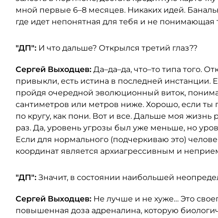
мной первые 6–8 месяцев. Никаких идей. Банал
где идет непонятная для тебя и не понимающая 
"ДП":
И что дальше? Открылся третий глаз??
Сергей Выходцев:
Да–да–да, что–то типа того. О
привыкли, есть истина в последней инстанции. Е
пройдя очередной эволюционный виток, понимаеш
сантиметров или метров ниже. Хорошо, если ты 
по кругу, как пони. Вот и все. Дальше моя жизн
раз. Да, уровень угрозы был уже меньше, но ур
Если для нормального (подчеркиваю это) челове
координат является архиагрессивным и неприе
"ДП":
Значит, в состоянии наибольшей неопреде
Сергей Выходцев:
Не лучше и не хуже… Это свое
повышенная доза адреналина, которую биологич