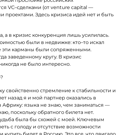
тонкой прослойке российских
я VC–сделками (от venture сapital —
и проектами. Здесь кризиса идей нет и быть
а, а в кризис конкуренция лишь усилилась.
оимостью были в недвижке: кто–то искал
се эти карманы были сопряженными.
да заведенному кругу. В кризис
никогда не было интересно.
е?
у свойственно стремление к стабильности и
лет назад я и мой партнер оказались в
 Африку: языка не знаю, чем заниматься —
наю, поскольку обратного билета нет.
судьба была бы схожей с моей. Ключевым
еть с голоду и отсутствие возможности
и купить билет в Россию. Это все, что двигало