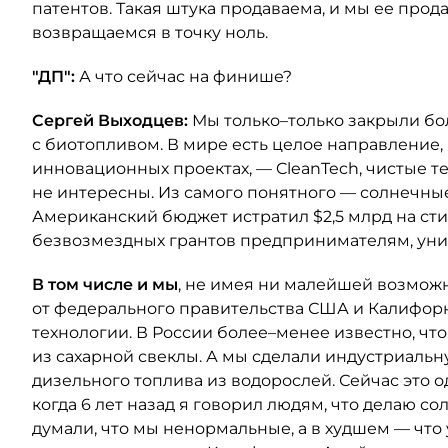
патентов. Такая штука продаваема, и мы ее про
возвращаемся в точку ноль.
"ДП":
А что сейчас на финише?
Сергей Выходцев:
Мы только–только закрыли бо
с биотопливом. В мире есть целое направление,
инновационных проектах, — CleanTech, чистые те
не интересны. Из самого понятного — солнечные 
Американский бюджет истратил $2,5 млрд на ст
безвозмездных грантов предпринимателям, уни
В том числе и мы
, не имея ни малейшей возможн
от федерального правительства США и Калифорн
технологии. В России более–менее известно, что
из сахарной свеклы. А мы сделали индустриаль
дизельного топлива из водорослей. Сейчас это 
когда 6 лет назад я говорил людям, что делаю со
думали, что мы ненормальные, а в худшем — что