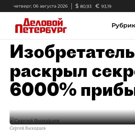
$
€
четверг, 06 августа 2026
80,93
93,19
Рубри
Изобретатель
раскрыл секре
6000% приб
Сергей Выходцев