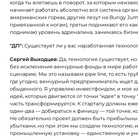
когда ты влетаешь в поворот, за которым неизве
начинает работать абсолютно вся система орган
американских горках, другие лезут на Bungy Jum
привязанной к ногам), третьи поднимают его ка
поднимаю уровень адреналина, занимаясь бизн
"ДП":
Существует ли у вас наработанная техноло
Сергей Выходцев:
Да, технология существует, но
без исключения венчурные фонды в мире работ
сценарию. Мы это называем pipe line, то есть тр
где угодно, венчурный предприниматель ищет для
обыденного. Я управляю инвестфондом, и моя зад
идей, которые двигаются от точки "идея" в точку 
часть трансформируется. К стартапу должны еже
один–два — добираться к финишу — той точке, к
Не обязательно проект должен быть прибыльным
убытками, но при этом мы создали технологию, 
промышленную установку — единственную и уник