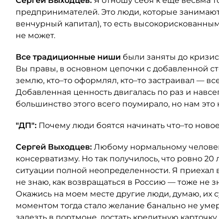
Сергей Выходцев:
Я отношу себя к еще весьма 
предпринимателей. Это люди, которые занимаютс
венчурный капитал), то есть высокорискованным
не может.
Все традиционные ниши
были заняты до кризис
Вы правы, в основном цепочки с добавленной ст
землю, кто–то оформлял, кто–то застраивал — в
Добавленная ценность двигалась по раз и навсег
большинство этого всего поумирало, но нам это 
"ДП":
Почему люди боятся начинать что–то ново
Сергей Выходцев:
Любому нормальному человек
консерватизму. Но так получилось, что ровно 20 
ситуации полной неопределенности. Я приехал в
не знаю, как возвращаться в Россию — тоже не з
Окажись на моем месте другие люди, думаю, их 
моментом тогда стало желание банально не умер
залезть в портмоне, достать кредитную карточку 