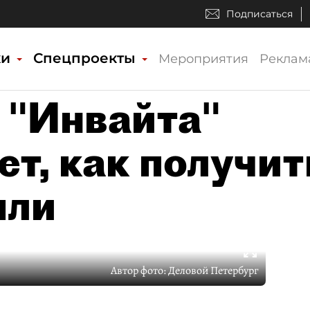
Подписаться
ки
Спецпроекты
Мероприятия
Реклам
 "Инвайта"
т, как получит
ыли
Автор фото:
Деловой Петербург