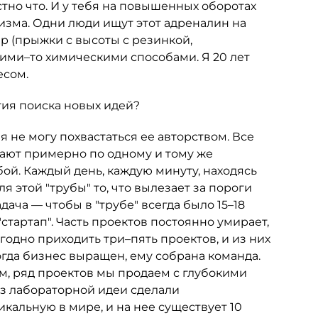
стно что. И у тебя на повышенных оборотах
изма. Одни люди ищут этот адреналин на
p (прыжки с высоты с резинкой,
кими–то химическими способами. Я 20 лет
есом.
гия поиска новых идей?
 я не могу похвастаться ее авторством. Все
ают примерно по одному и тому же
убой. Каждый день, каждую минуту, находясь
 этой "трубы" то, что вылезает за пороги
ача — чтобы в "трубе" всегда было 15–18
"стартап". Часть проектов постоянно умирает,
годно приходить три–пять проектов, и из них
огда бизнес выращен, ему собрана команда.
, ряд проектов мы продаем с глубокими
из лабораторной идеи сделали
альную в мире, и на нее существует 10