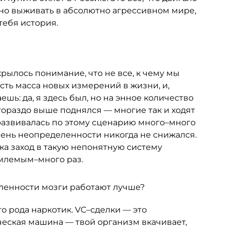
ьно выживать в абсолютно агрессивном мире,
тебя история.
ткрылось понимание, что не все, к чему мы
сть масса новых измерений в жизни, и,
ь: да, я здесь был, но на энное количество
гораздо выше поднялся — многие так и ходят
ь развивалась по этому сценарию много–много
овень неопределенности никогда не снижался.
ка заход в такую непонятную систему
млемым–много раз.
ленности мозги работают лучше?
го рода наркотик. VC–сделки — это
еская машина — твой организм вкачивает,