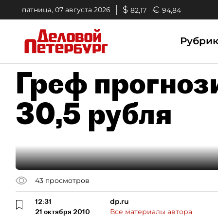
$
€
пятница, 07 августа 2026
82,17
94,84
Рубри
Греф прогноз
30,5 рубля
43
просмотров
12:31
dp.ru
21 октября 2010
Все материалы автора