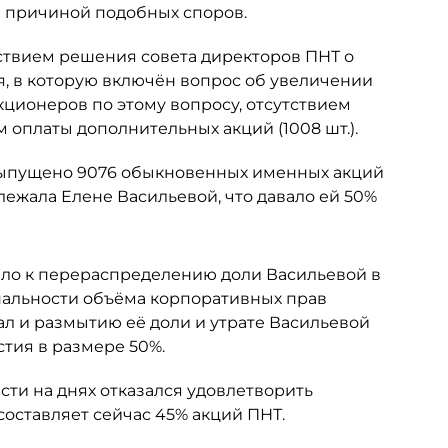
ся причиной подобных споров.
ствием решения совета директоров ПНТ о
я, в которую включён вопрос об увеличении
кционеров по этому вопросу, отсутствием
 оплаты дополнительных акций (1008 шт.).
 выпущено 9076 обыкновенных именных акций
ежала Елене Васильевой, что давало ей 50%
ело к перераспределению доли Васильевой в
альности объёма корпоративных прав
ал и размытию её доли и утрате Васильевой
тия в размере 50%.
ти на днях отказался удовлетворить
составляет сейчас 45% акций ПНТ.