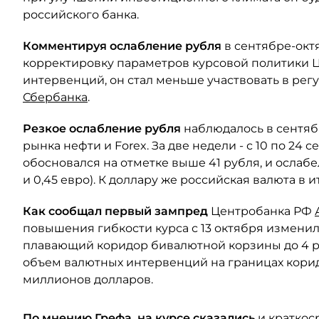
российского банка.
Комментируя ослабление рубля
в сентябре-окт
корректировку параметров курсовой политики Ц
интервенций, он стал меньше участвовать в регу
Сбербанка
.
Резкое ослабление рубля
наблюдалось в сентяб
рынка нефти и Forex. За две недели - с 10 по 24 
обосновался на отметке выше 41 рубля, и ослабе
и 0,45 евро). К доллару же российская валюта в ит
Как сообщал первый зампред
Центробанка РФ
повышения гибкости курса с 13 октября измени
плавающий коридор бивалютной корзины до 4 р
объем валютных интервенций на границах корид
миллионов долларов.
По мнению Грефа, на курсе сказались
и краткос