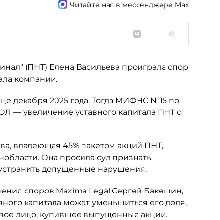
Читайте нас в мессенджере Max
нал" (ПНТ) Елена Васильева проиграла спор
ала компании.
це декабря 2025 года. Тогда МИФНС №15 по
ЮЛ — увеличение уставного капитала ПНТ с
ьева, владеющая 45% пакетом акций ПНТ,
нобласти. Она просила суд признать
 устранить допущенные нарушения.
шения споров Maxima Legal Сергей Бакешин,
вного капитала может уменьшиться его доля,
овое лицо, купившее выпущенные акции.