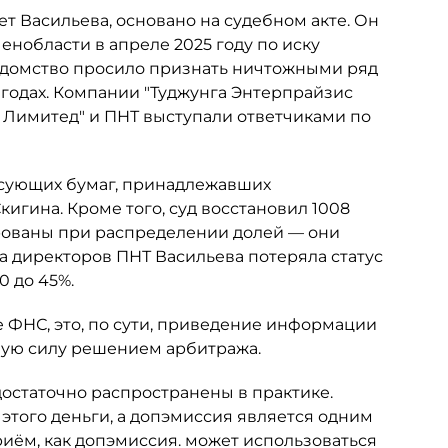
ет Васильева, основано на судебном акте. Он
нобласти в апреле 2025 году по иску
едомство просило признать ничтожными ряд
 годах. Компании "Туджунга Энтерпрайзис
с Лимитед" и ПНТ выступали ответчиками по
сующих бумаг, принадлежавших
гина. Кроме того, суд восстановил 1008
рованы при распределении долей — они
та директоров ПНТ Васильева потеряла статус
0 до 45%.
 ФНС, это, по сути, приведение информации
ную силу решением арбитража.
достаточно распространены в практике.
 этого деньги, а допэмиссия является одним
риём, как допэмиссия. может использоваться