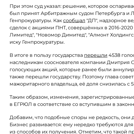
При этом суд указал: решение, которое оспарива
был принят Арбитражным судом Петербурга и Ле
Генпрокуратуры. Как
сообщал
"ДП", надзорное в
сделок с акциями ПНТ, совершённых в 2016-2020
Лимитед", "Новомор Димитед", "Алмонт Холдинг
иску Генпрокуратуры.
В итоге в пользу государства
перешли
4538 голо
наследникам сооснователя компании Дмитрия Ски
голосующих акций, которые ранее были аннули
также перешли государству. Поэтому глава сове
мажоритарного владельца, её доля снизилась с 5
Таким образом, изменения, зарегистрированные
в ЕГРЮЛ в соответствие со вступившим в закон
Добавим, что подобные споры не редкость, они 
Бизнес развивается: ему нередко требуются для
из способов их получения. Отметим, что такой п