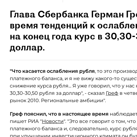
Глава Сбербанка Герман Гр
время тенденций к ослабле
на конец года курс в 30,30
доллар.
"Что касается ослабления рубля
, то это произв
платежного баланса, и я не вижу какого-то сущ
снижение курса рубля... Я уже говорил, что у нас
30,30-30,50 рубля за доллар", - сказал
Греф
в четв
рынок 2010. Региональные амбиции".
Греф пояснил, что в настоящее время
наблюдаетс
пишет РИА "
Новости
". "Это все говорит о том, ч
платежного баланса и, следовательно, курс рубл
при улучшении инвестиционного климата он буде