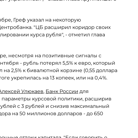
ябре, Греф указал на некоторую
ентробанка. "ЦБ расширил коридор своих
лировании курса рубля", - отметил глава
ре, несмотря на позитивные сигналы с
сентября - рубль потерял 5,5% к евро, который
л на 2,5% к бивалютной корзине (0,55 доллара
оге укрепилась на 13 копеек, или на 0,4%.
Алексей Улюкаев
,
Банк России
для
л параметры курсовой политики, расширив
ублей с 3 рублей и снизив максимальный
ора на 50 миллионов долларов - до 650
рочные оттоки капитала. "Если говорить о