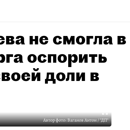
ва не смогла в
рга оспорить
воей доли в
Автор фото:
Ваганов Антон / "ДП"