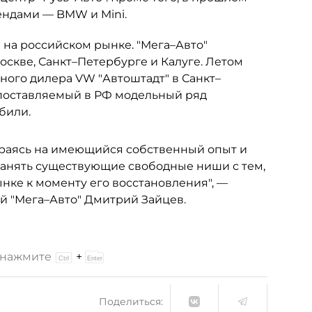
ендами — BMW и Mini.
на российском рынке. "Мега–Авто"
скве, Санкт–Петербурге и Калуге. Летом
ного дилера VW "Автоштадт" в Санкт–
ь поставляемый в РФ модельный ряд
били.
ираясь на имеющийся собственный опыт и
занять существующие свободные ниши с тем,
нке к моменту его восстановления", —
й "Мега–Авто" Дмитрий Зайцев.
и нажмите
+
Поделиться: