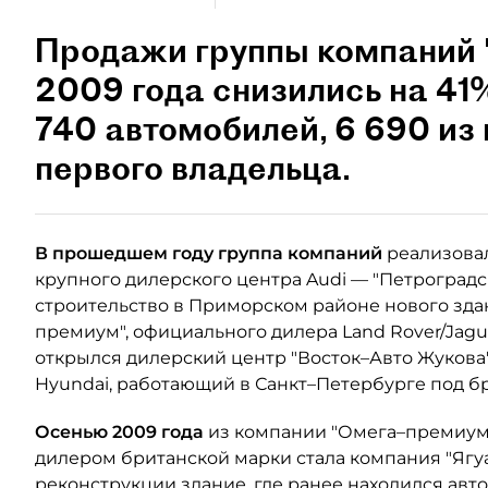
Продажи группы компаний 
2009 года снизились на 41%
740 автомобилей, 6 690 из
первого владельца.
В прошедшем году группа компаний
реализовал
крупного дилерского центра Audi — "Петроградск
строительство в Приморском районе нового зда
премиум", официального дилера Land Rover/Jaguar
открылся дилерский центр "Восток–Авто Жукова"
Hyundai, работающий в Санкт–Петербурге под бр
Осенью 2009 года
из компании "Омега–премиум
дилером британской марки стала компания "Ягу
реконструкции здание, где ранее находился авто