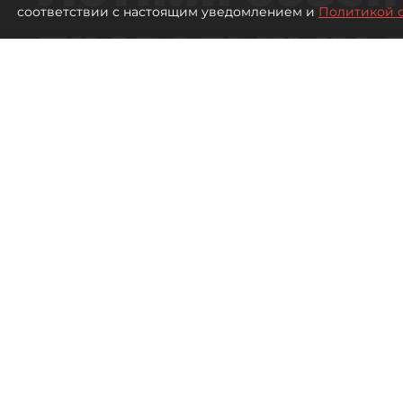
соответствии с настоящим уведомлением и
Политикой 
провальным 
ресторанов в
Петербурга
1099
просмотров
00:00
Дарья Дмитриева
06 августа 2026
Все материалы автора
Петербургские ресторатор