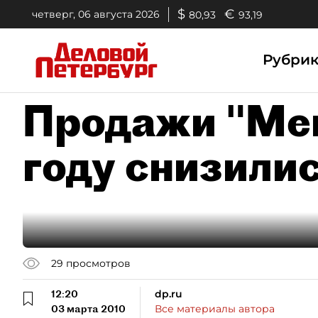
$
€
четверг, 06 августа 2026
80,93
93,19
Рубри
Продажи "Мег
году снизилис
29
просмотров
12:20
dp.ru
03 марта 2010
Все материалы автора