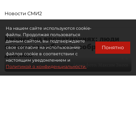
Новости СМИ2
На нашем сайте используются cookie-
файлы. Продолжая пользоваться
Бизнес на впечатлениях: люди
данным сайтом, вы подтверждаете
платят за событие, собранное
Понятно
свое согласие на использование
для них
файлов cookie в соответствии с
настоящим уведомлением и
Автор фото:
Максим Змеев
Политикой о конфиденциальности.
04 августа 2026
15:51
2646
Читайте нас в мессенджере Max
dp.ru
Все материалы автора
Летний календарь событий
обогатился во многих регионах.