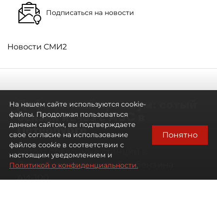
Подписаться на новости
Новости СМИ2
Дефицитный премиум: сотый
На нашем сайте используются cookie-
бензин исчез с АЗС в
файлы. Продолжая пользоваться
данным сайтом, вы подтверждаете
Петербурге
Понятно
свое согласие на использование
файлов cookie в соответствии с
Автозаправочные станции в
настоящим уведомлением и
Петербурге остались без бензина
Политикой о конфиденциальности.
АИ-100
07 августа 2026
00:01
677