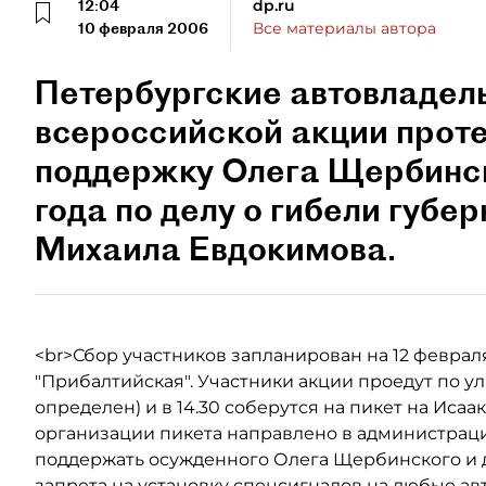
12:04
dp.ru
10 февраля 2006
Все материалы автора
Петербургские автовладел
всероссийской акции проте
поддержку Олега Щербинск
года по делу о гибели губе
Михаила Евдокимова.
<br>Сбор участников запланирован на 12 февраля с
"Прибалтийская". Участники акции проедут по у
определен) и в 14.30 соберутся на пикет на Иса
организации пикета направлено в администраци
поддержать осужденного Олега Щербинского и д
запрета на установку спецсигналов на любые а