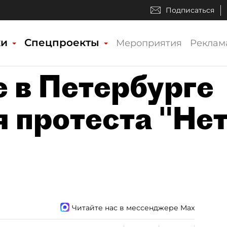
Подписаться
ки
Спецпроекты
Мероприятия
Реклам
е в Петербурге
я протеста "Не
Читайте нас в мессенджере Max