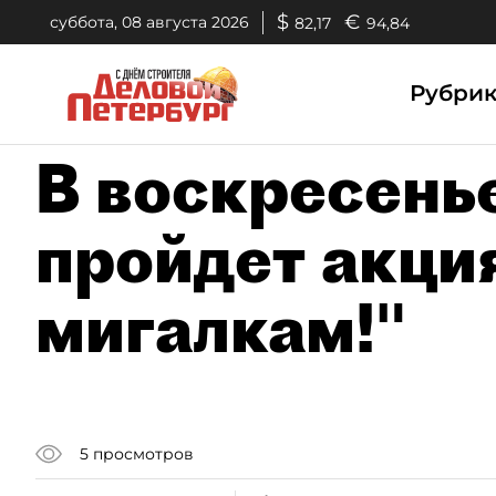
$
€
суббота, 08 августа 2026
82,17
94,84
Рубри
В воскресень
пройдет акци
мигалкам!"
5
просмотров