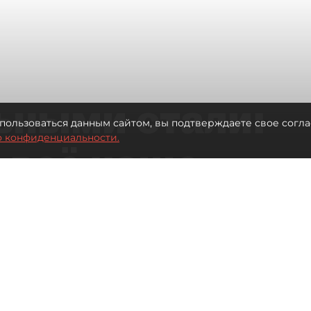
ьными стали:
пользоваться данным сайтом, вы подтверждаете свое согла
о конфиденциальности.
 всё чаще
ию без
в
 Турции без покупки туров