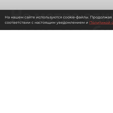
Не метро еди
На нашем сайте используются cookie-файлы. Продолжая 
соответствии с настоящим уведомлением и
Политикой 
транспорт бу
жителей нов
Петербурга
Развитие метро в Петербурге отстал
города
387
просмотров