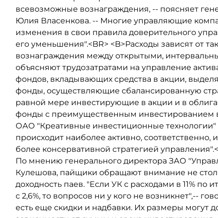
всевозможные вознаграждения, -- поясняет ген
Юлия Власенкова. -- Многие управляющие компа
изменения в свои правила доверительного упра
его уменьшения".<BR> <B>Расходы зависят от та
вознаграждения между открытыми, интерваль
объясняют трудозатратами на управление актив
фондов, вкладывающих средства в акции, выдел
фонды, осуществляющие сбалансированную стр
равной мере инвестирующие в акции и в облига
фонды с преимущественным инвестированием в 
ОАО "Креативные инвестиционные технологии"
происходит наиболее активно, соответственно, и
более консервативной стратегией управления"
По мнению генерального директора ЗАО "Управ
Кулешова, пайщики обращают внимание не столь
доходность паев. "Если УК с расходами в 11% по 
с 2,6%, то вопросов ни у кого не возникнет",-- го
есть еще скидки и надбавки. Их размеры могут д