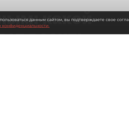
ным: какой
пользоваться данным сайтом, вы подтверждаете свое согла
о конфиденциальности.
дет возить
ых районов
о от темпов застройки окраин
Читайте нас в мессенджере Max