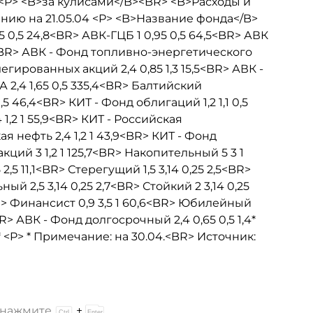
<P> <B>за кулисами</B><BR> <B>Расходы и
ию на 21.05.04 <P> <B>Название фонда</B>
0,5 24,8<BR> АВК-ГЦБ 1 0,95 0,5 64,5<BR> АВК
7<BR> АВК - Фонд топливно-энергетического
егированных акций 2,4 0,85 1,3 15,5<BR> АВК -
 2,4 1,65 0,5 335,4<BR> Балтийский
,5 46,4<BR> КИТ - Фонд облигаций 1,2 1,1 0,5
1,2 1 55,9<BR> КИТ - Российская
ая нефть 2,4 1,2 1 43,9<BR> КИТ - Фонд
кций 3 1,2 1 125,7<BR> Накопительный 5 3 1
5 11,1<BR> Стерегущий 1,5 3,14 0,25 2,5<BR>
й 2,5 3,14 0,25 2,7<BR> Стойкий 2 3,14 0,25
8<BR> Финансист 0,9 3,5 1 60,6<BR> Юбилейный
> АВК - Фонд долгосрочный 2,4 0,65 0,5 1,4*
 <P> * Примечание: на 30.04.<BR> Источник:
и нажмите
+