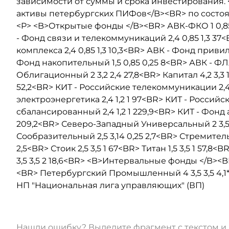
зависимости от суммы и срока инвестирования. 
активы петербургских ПИФов</B><BR> по состоян
<P> <B>Открытые фонды </B><BR> АВК-ФКО 1 0,85 
- Фонд связи и телекоммуникаций 2,4 0,85 1,3 3
комплекса 2,4 0,85 1,3 10,3<BR> АВК - Фонд привил
Фонд накопительный 1,5 0,85 0,25 8<BR> АВК - ФЛА
Облигационный 2 3,2 2,4 27,8<BR> Капитал 4,2 3,3 1
52,2<BR> КИТ - Российские телекоммуникации 2,4 
электроэнергетика 2,4 1,2 1 97<BR> КИТ - Российск
сбалансированный 2,4 1,2 1 229,9<BR> КИТ - Фонд а
209,2<BR> Северо-Западный Универсальный 2 3,5 2,
Сообразительный 2,5 3,14 0,25 2,7<BR> Стремительны
2,5<BR> Стоик 2,5 3,5 1 67<BR> Титан 1,5 3,5 1 57,
3,5 3,5 2 18,6<BR> <B>Интервальные фонды </B><BR
<BR> Петербургский Промышленный 4 3,5 3,5 4,1*
НП "Национальная лига управляющих" (ВП)
Нашли ошибку? Выделите фрагмент с текстом 