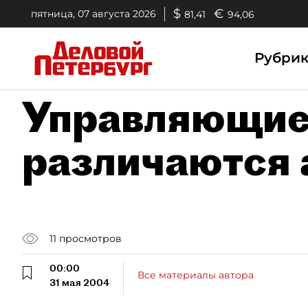
$
€
пятница, 07 августа 2026
81,41
94,06
Рубри
Управляющи
различаются 
11
просмотров
00:00
Все материалы автора
31 мая 2004