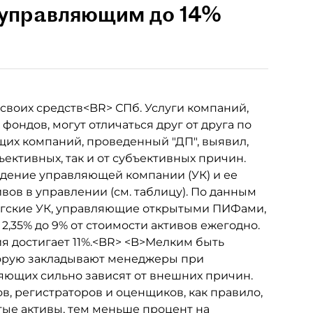
 управляющим до 14%
воих средств<BR> СПб. Услуги компаний,
ндов, могут отличаться друг от друга по
щих компаний, проведенный "ДП", выявил,
ъективных, так и от субъективных причин.
дение управляющей компании (УК) и ее
ов в управлении (см. таблицу). По данным
ргские УК, управляющие открытыми ПИФами,
 2,35% до 9% от стоимости активов ежегодно.
 достигает 11%.<BR> <B>Мелким быть
орую закладывают менеджеры при
яющих сильно зависят от внешних причин.
ов, регистраторов и оценщиков, как правило,
стые активы, тем меньше процент на