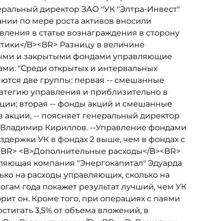
еральный директор ЗАО "УК "Элтра-Инвест"
нии по мере роста активов вносили
вления в статье вознаграждения в сторону
ктики</B><BR> Разницу в величине
ными и закрытыми фондами управляющие
ами. "Среди открытых и интервальных
яются две группы: первая -- смешанные
атегию управления и приблизительно в
ции; вторая -- фонды акций и смешанные
акции, -- поясняет генеральный директор
 Владимир Кириллов. --Управление фондами
здержки УК в фондах 2 выше, чем в фондах с
.<BR> <B>Дополнительные расходы</B><BR>
ляющая компания "Энергокапитал" Эдуарда
ко на расходы управляющих, сколько на
итогам года покажет результат лучший, чем УК
ворит он. Кроме того, при операциях с паями
остигать 3,5% от объема вложений, в