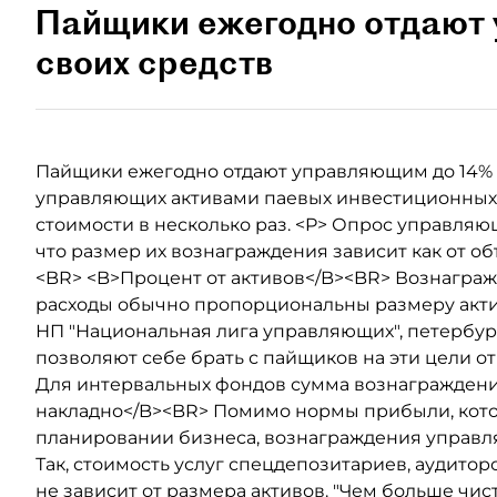
Пайщики ежегодно отдают
своих средств
Пайщики ежегодно отдают управляющим до 14% с
управляющих активами паевых инвестиционных фо
стоимости в несколько раз. <P> Опрос управляю
что размер их вознаграждения зависит как от об
<BR> <B>Процент от активов</B><BR> Вознаграж
расходы обычно пропорциональны размеру актив
НП "Национальная лига управляющих", петербу
позволяют себе брать с пайщиков на эти цели от
Для интервальных фондов сумма вознаграждения
накладно</B><BR> Помимо нормы прибыли, кот
планировании бизнеса, вознаграждения управл
Так, стоимость услуг спецдепозитариев, аудитор
не зависит от размера активов. "Чем больше чи