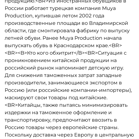
продукцию.<BR>Из иностранных обувщиков в
России работает турецкая компания Muya
Production, купившая летом 2002 года
производственные площади во Владимирской
области, где смонтировала фабрику по выпуску
летней обуви. Ранее Muya Production начала
выпускать обувь в Краснодарском крае.<BR>
<BR><B>Кто кого обхитрит</B><BR>Ситуация с
проникновением китайской продукции на
российский рынок напоминает детскую игру.
Для снижения таможенных затрат западные
производители, занимающиеся экспортом в
Россию (или российские компании-импортеры),
маскируют свои товары под китайские.
<BR>Китайцы, также пытаясь минимизировать
издержки на таможенное оформление и
транспортировку, предпочитают ввозить в
Россию товары через европейские страны.
Поскольку доставка через Европу в центральную