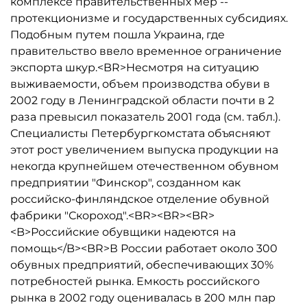
комплексе правительственных мер --
протекционизме и государственных субсидиях.
Подобным путем пошла Украина, где
правительство ввело временное ограничение
экспорта шкур.<BR>Несмотря на ситуацию
выживаемости, объем производства обуви в
2002 году в Ленинградской области почти в 2
раза превысил показатель 2001 года (см. табл.).
Специалисты Петербургкомстата объясняют
этот рост увеличением выпуска продукции на
некогда крупнейшем отечественном обувном
предприятии "Финскор", созданном как
российско-финляндское отделение обувной
фабрики "Скороход".<BR><BR><BR>
<B>Российские обувщики надеются на
помощь</B><BR>В России работает около 300
обувных предприятий, обеспечивающих 30%
потребностей рынка. Емкость российского
рынка в 2002 году оценивалась в 200 млн пар