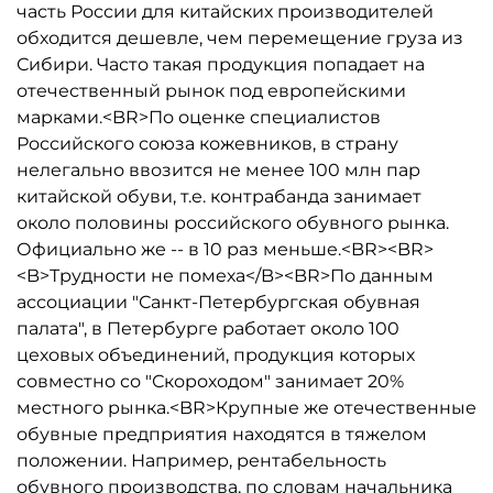
часть России для китайских производителей
обходится дешевле, чем перемещение груза из
Сибири. Часто такая продукция попадает на
отечественный рынок под европейскими
марками.<BR>По оценке специалистов
Российского союза кожевников, в страну
нелегально ввозится не менее 100 млн пар
китайской обуви, т.е. контрабанда занимает
около половины российского обувного рынка.
Официально же -- в 10 раз меньше.<BR><BR>
<B>Трудности не помеха</B><BR>По данным
ассоциации "Санкт-Петербургская обувная
палата", в Петербурге работает около 100
цеховых объединений, продукция которых
совместно со "Скороходом" занимает 20%
местного рынка.<BR>Крупные же отечественные
обувные предприятия находятся в тяжелом
положении. Например, рентабельность
обувного производства, по словам начальника