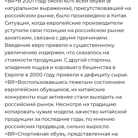
<BR>В 2001 году около 60% всей обуви (в
натуральном выражении), присутствовавшей на
российском рынке, было произведено в Китае.
Ситуация, когда европейские производители
уступили свои позиции на российском рынке
азиатским, связана с двумя причинами.
Введение евро привело к существенному
увеличению издержек, что сказалось на
стоимости продукции. С другой стороны,
эпидемия ящура и коровьего бешенства в
Европе в 2000 году привели к дефициту сырья.
<BR>Воспользовавшись тяжелым состоянием
европейских обувщиков, их китайские
конкуренты еще активнее стали выходить на
российский рынок. Несмотря на традицию
копировать чужие модели, качество китайской
продукции за последние годы, по мнению
российских продавцов, сильно выросло.
<BR>Спортивная обувь, представленная на