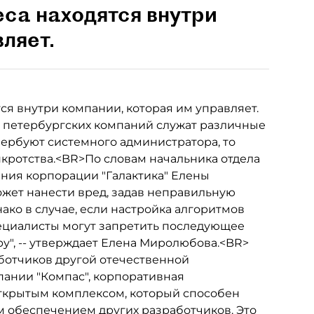
еса находятся внутри
ляет.
я внутри компании, которая им управляет.
 петербургских компаний служат различные
ербуют системного администратора, то
нкротства.<BR>По словам начальника отдела
ния корпорации "Галактика" Елены
жет нанести вред, задав неправильную
ко в случае, если настройка алгоритмов
ециалисты могут запретить последующее
у", -- утверждает Елена Миролюбова.<BR>
ботчиков другой отечественной
ании "Компас", корпоративная
ткрытым комплексом, который способен
 обеспечением других разработчиков. Это