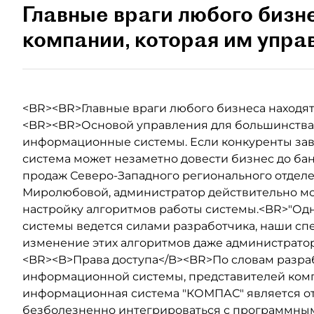
Главные враги любого бизн
компании, которая им управ
<BR><BR>Главные враги любого бизнеса находятс
<BR><BR>Основой управления для большинства
информационные системы. Если конкуренты зав
система может незаметно довести бизнес до ба
продаж Северо-Западного регионального отделе
Миролюбовой, администратор действительно мо
настройку алгоритмов работы системы.<BR>"Одна
системы ведется силами разработчика, наши сп
изменение этих алгоритмов даже администратор
<BR><B>Права доступа</B><BR>По словам разра
информационной системы, представителей комп
информационная система "КОМПАС" является о
безболезненно интегрироваться с программным