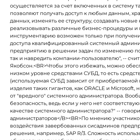
осуществляется за счет включенных в систему т
позволяют получать доступ к любым данным, хра
данных, изменять ее структуру, создавать новые
реализовывать различные бизнес-процедуры и п
инструментарию возможен только при получени
доступа квалифицированный системный админи
предприятию в решении задач по изменению по
так и навредить компании-пользователю", -- счи
Якобсон.<BR>Чтобы этого избежать, можно обес
низком уровне средствами СУБД, то есть средст
(используемая СУБД зависит от приобретаемой 
изделия таких гигантов, как ORACLE и Microsoft,
от "вредного" системного администратора. Вооб
безопасность, ведь если у него нет соответствую
качестве системного администратора?" -- говор
администраторов</B><BR>По мнению участников
воздействия завербованных сисадминов предпр
решения, например, SAP R/3. Сложность исполь