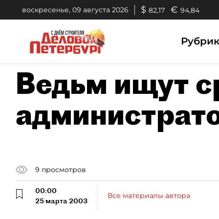
$
€
воскресенье, 09 августа 2026
82,17
94,84
Рубри
Ведьм ищут с
администрат
9
просмотров
00:00
Все материалы автора
25 марта 2003