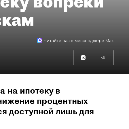
теку вопреки
вкам
Читайте нас в мессенджере Max
а на ипотеку в
снижение процентных
ся доступной лишь для