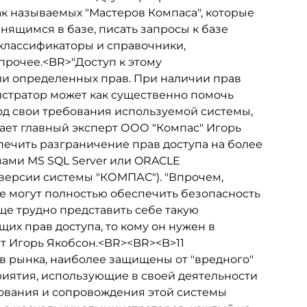
ак называемых "Мастеров Компаса", которые
нящимся в базе, писать запросы к базе
 классификаторы и справочники,
рочее.<BR>"Доступ к этому
и определенных прав. При наличии прав
стратор может как существенно помочь
д свои требования используемой системы,
тает главный эксперт ООО "Компас" Игорь
печить разграничение прав доступа на более
вами MS SQL Server или ORACLE
версии системы "КОМПАС"). "Впрочем,
 не могут полностью обеспечить безопасность
ще трудно представить себе такую
щих прав доступа, то кому он нужен в
ит Игорь Якобсон.<BR><BR><B>11
 рынка, наиболее защищены от "вредного"
иятия, использующие в своей деятельности
зования и сопровождения этой системы