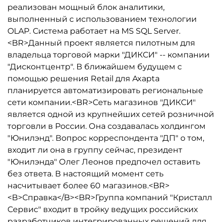
реализован мощный блок аналитики,
выполненный с использованием технологии
OLAP. Система работает на MS SQL Server.
<BR>Данный проект является пилотным для
владельца торговой марки "ДИКСИ" -- компании
"Дисконтцентр". В ближайшем будущем с
помощью решения Retail для Axapta
планируется автоматизировать региональные
сети компании.<BR>Сеть магазинов "ДИКСИ"
является одной из крупнейших сетей розничной
торговли в России. Она создавалась холдингом
"Юнилэнд". Вопрос корреспондента "ДП" о том,
входит ли она в группу сейчас, президент
"Юнилэнда" Олег Леонов предпочел оставить
без ответа. В настоящий момент сеть
насчитывает более 60 магазинов.<BR>
<B>Справка</B><BR>Группа компаний "Кристалл
Сервис" входит в тройку ведущих российских
разработчиков интегрированных решений для