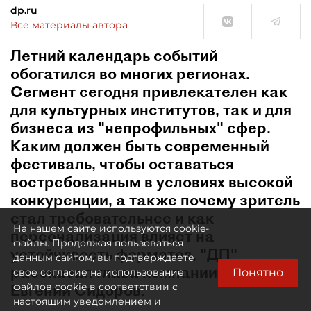
dp.ru
Все материалы автора
Летний календарь событий
обогатился во многих регионах.
Сегмент сегодня привлекателен как
для культурных институтов, так и для
бизнеса из "непрофильных" сфер.
Каким должен быть современный
фестиваль, чтобы оставаться
востребованным в условиях высокой
конкуренции, а также почему зритель
стал требовательнее и как
На нашем сайте используются cookie-
персонализация влияет на
файлы. Продолжая пользоваться
устойчивость форматов, "ДП"
данным сайтом, вы подтверждаете
рассказал глава компании "Афиша"
Понятно
свое согласие на использование
Евгений Сидоров.
файлов cookie в соответствии с
настоящим уведомлением и