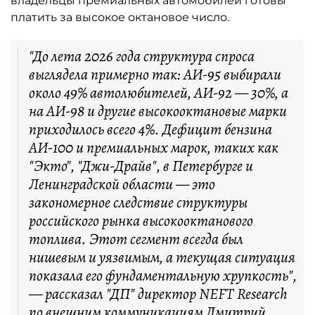
владельцы премиальных автомобилей готовы
платить за высокое октановое число.
"До лета 2026 года структура спроса
выглядела примерно так: АИ-95 выбирали
около 49% автолюбителей, АИ-92 — 30%, а
на АИ-98 и другие высокооктановые марки
приходилось всего 4%. Дефицит бензина
АИ-100 и премиальных марок, таких как
"Экто", "Джи-Драйв", в Петербурге и
Ленинградской области — это
закономерное следствие структуры
российского рынка высокооктанового
топлива. Этот сегмент всегда был
нишевым и уязвимым, а текущая ситуация
показала его фундаментальную хрупкость",
— рассказал "ДП" директор NEFT Research
по внешним коммуникациям Дмитрий