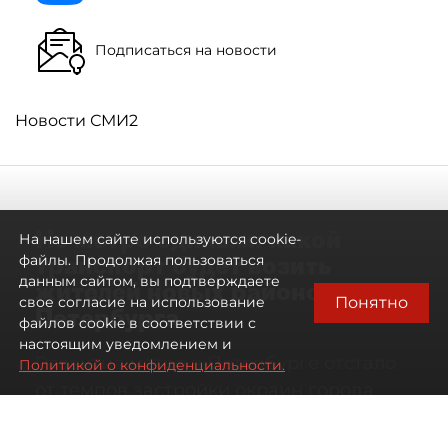
Подписаться на новости
Новости СМИ2
Не метро единым: какой
На нашем сайте используются cookie-
транспорт будет возить
файлы. Продолжая пользоваться
данным сайтом, вы подтверждаете
жителей новых районов
Понятно
свое согласие на использование
Петербурга
файлов cookie в соответствии с
настоящим уведомлением и
Развитие метро в Петербурге отстало
Политикой о конфиденциальности.
от темпов застройки окраин города