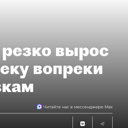
 резко вырос
теку вопреки
вкам
Читайте нас в мессенджере Max