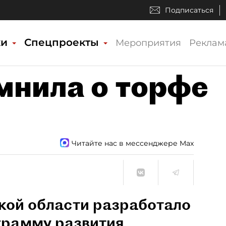
Подписаться
ки
Спецпроекты
Мероприятия
Реклам
мнила о торфе
Читайте нас в мессенджере Max
кой области разработало
грамму развития