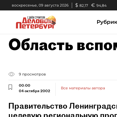
$
€
воскресенье, 09 августа 2026
82,17
94,84
Рубри
Область вспо
9
просмотров
00:00
Все материалы автора
04 октября 2002
Правительство Ленинградс
целевую региональную про