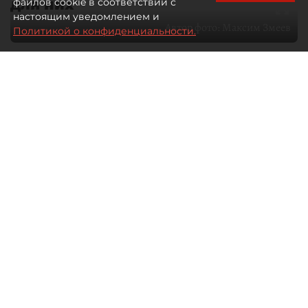
для них
файлов cookie в соответствии с
настоящим уведомлением и
Автор фото:
Максим Змеев
Политикой о конфиденциальности.
04 августа 2026
15:51
4066
Читайте нас в мессенджере Max
dp.ru
Все материалы автора
Летний календарь событий
обогатился во многих регионах.
Сегмент сегодня привлекателен как
для культурных институтов, так и для
бизнеса из "непрофильных" сфер.
Каким должен быть современный
фестиваль, чтобы оставаться
востребованным в условиях высокой
конкуренции, а также почему зритель