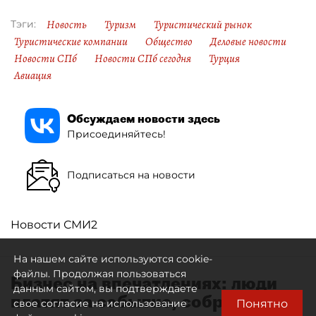
Новость
Туризм
Туристический рынок
Тэги:
Туристические компании
Общество
Деловые новости
Новости СПб
Новости СПб сегодня
Турция
Авиация
Обсуждаем новости здесь
Присоединяйтесь!
Подписаться на новости
Новости СМИ2
На нашем сайте используются cookie-
файлы. Продолжая пользоваться
Бизнес на впечатлениях: люди
данным сайтом, вы подтверждаете
платят за событие, собранное
Понятно
свое согласие на использование