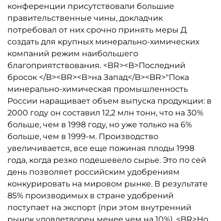
конференции присутствовали большие
правительственные чины, докладчик
потребовал от них срочно принять меры Д
создать для крупных минерально-химических
компаний режим наибольшего
благоприятствования. <BR><B>Последний
бросок </B><BR><B>на Запад</B><BR>"Пока
минерально-химическая промышленность
России наращивает объем выпуска продукции: в
2000 году он составил 12,2 млн тонн, что на 30%
больше, чем в 1998 году, но уже только на 6%
больше, чем в 1999-м. Производство
увеличивается, все еще пожиная плоды 1998
года, когда резко подешевело сырье. Это по сей
день позволяет российским удобрениям
конкурировать на мировом рынке. В результате
85% производимых в стране удобрений
поступает на экспорт (при этом внутренний
рынок удовлетворен менее чем на 10%). <BR>Но