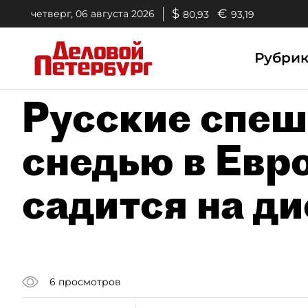
$
€
четверг, 06 августа 2026
80,93
93,19
Рубри
Русские спеш
снедью в Евро
садится на ди
6
просмотров