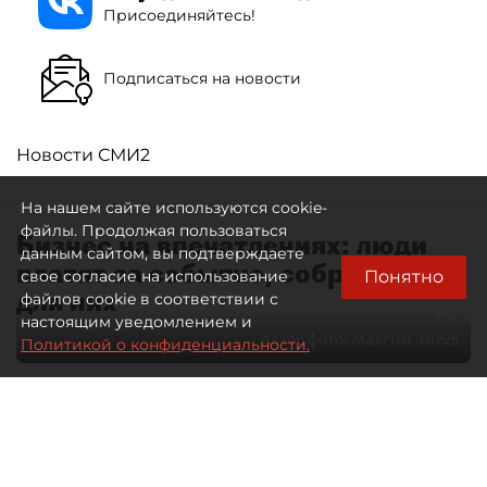
Присоединяйтесь!
Подписаться на новости
Новости СМИ2
На нашем сайте используются cookie-
файлы. Продолжая пользоваться
Бизнес на впечатлениях: люди
данным сайтом, вы подтверждаете
платят за событие, собранное
Понятно
свое согласие на использование
для них
файлов cookie в соответствии с
настоящим уведомлением и
Автор фото:
Максим Змеев
Политикой о конфиденциальности.
04 августа 2026
15:51
4567
Читайте нас в мессенджере Max
dp.ru