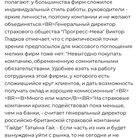
полагают: у большинства фирм сложился
индивидуальный стиль работы, руководители -
яркие личности, поэтому компании и не желают
объединяться.<BR>Генеральный директор
страхового общества "Прогресс-Нева" Виктор
Гладков отмечает, что с практической точки
зрения предпосылок для массового поглощения
мелких фирм тоже нет: "Невыгодно покупать
компанию, обремененную сомнительными
обязательствами. Удобнее взять на работу
сотрудника этой фирмы, у которого есть
сложившийся круг клиентов, и дать возможность
получать оклад и хорошие комиссионные".<BR>
<BR><B>Много или мало</B><BR>"На страховые
компании кризис подействовал пока меньше,
чем на банки, - считает генеральный директор
российско-британской страховой компании
"Гайде" Татьяна Гай. - Если часть из них и будет
вынуждена уйти с рынка, то не сегодня и не