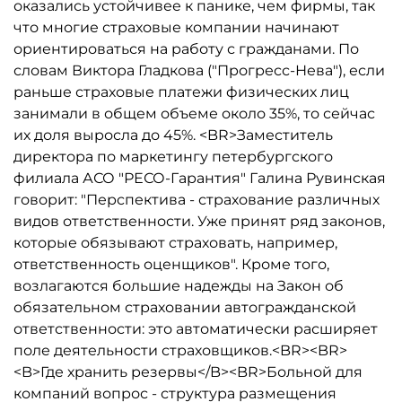
оказались устойчивее к панике, чем фирмы, так
что многие страховые компании начинают
ориентироваться на работу с гражданами. По
словам Виктора Гладкова ("Прогресс-Нева"), если
раньше страховые платежи физических лиц
занимали в общем объеме около 35%, то сейчас
их доля выросла до 45%. <BR>Заместитель
директора по маркетингу петербургского
филиала АСО "РЕСО-Гарантия" Галина Рувинская
говорит: "Перспектива - страхование различных
видов ответственности. Уже принят ряд законов,
которые обязывают страховать, например,
ответственность оценщиков". Кроме того,
возлагаются большие надежды на Закон об
обязательном страховании автогражданской
ответственности: это автоматически расширяет
поле деятельности страховщиков.<BR><BR>
<B>Где хранить резервы</B><BR>Больной для
компаний вопрос - структура размещения